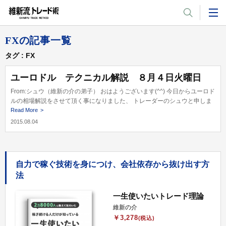
FXの記事一覧
タグ
FX
ユーロドル テクニカル解説 ８月４日火曜日
From:シュウ（維新の介の弟子） おはようございます(^^) 今日からユーロド
ルの相場解説をさせて頂く事になりました、 トレーダーのシュウと申しま
す。 …
Read More
2015.08.04
自力で稼ぐ技術を身につけ、会社依存から抜け出す方
法
一生使いたいトレード理論
維新の介
￥3,278
(税込)