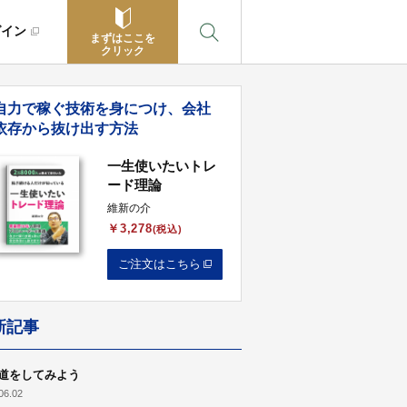
グイン
まずはここを
クリック
自力で稼ぐ技術を身につけ、会社
依存から抜け出す方法
一生使いたいトレ
ード理論
維新の介
￥3,278
(税込)
ご注文はこちら
新記事
道をしてみよう
06.02