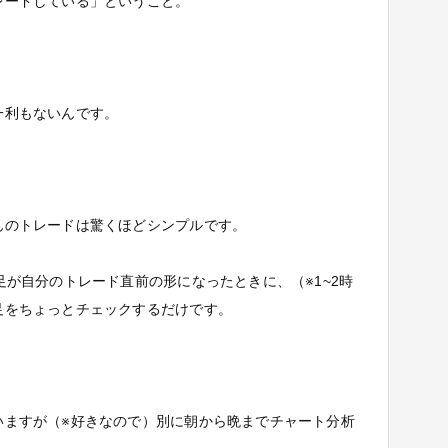
レードしている」ということ。
一利もないんです。
んのトレードは驚くほどシンプルです。
足が自分のトレード直前の形になったときに、（※1~2時
足をちょっとチェックするだけです。
いますが（※好きなので）別に朝から晩までチャート分析