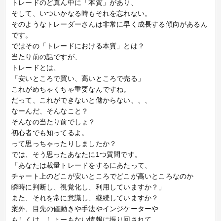
トレードのど真ん中に「本質」があり、
そして、いついかなる時もそれを忘れない。
そのようなトレーダーさんは非常に早く成長する傾向があるん
です。
ではその「トレードにおける本質」とは？
当たり前の話ですが、
トレードとは、
「安いところで買い、高いところで売る」
これがめちゃくちゃ重要なんですね。
だって、これができないと儲からない、、、
なーんだ、そんなこと？
そんなの当たり前でしょ？
初心者でも知ってるよ。
って思っちゃったりしましたか？
では、そう思ったあなたに1つ質問です。
「あなたは裁量トレードをするにあたって、
チャート上のどこが安いところでどこが高いところなのか
瞬時に判断し、視覚化し、利用していますか？」
また、それを常に意識し、継続していますか？
案外、目先の値動きや手法やインジケーターや
もしくは、しょーもない情報に振り回されて